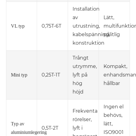
Installation
av
Lätt,
0,75T-6T
utrustning,
multifunktion
VL typ
kabelspänning,
pålitlig
konstruktion
Trångt
utrymme,
Kompakt,
0,25T-1T
lyft på
enhandsmanö
Mini typ
hög
hållbar
höjd
Ingen el
Frekventa
behövs,
rörelser,
lätt,
Typ av
0,5T-2T
lyft i
ISO9001
aluminiumlegering