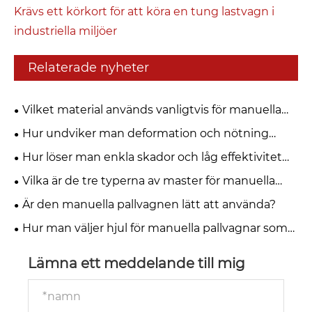
Krävs ett körkort för att köra en tung lastvagn i
industriella miljöer
Relaterade nyheter
Vilket material används vanligtvis för manuella
hydrauliska staplare?
Hur undviker man deformation och nötning
under rullen? Ny böjd gaffelvagn sticker ut
Hur löser man enkla skador och låg effektivitet
vid hantering av haspellast? Denna manuella
Vilka är de tre typerna av master för manuella
pallvagn löser branschproblem
hydrauliska staplare?
Är den manuella pallvagnen lätt att använda?
Hur man väljer hjul för manuella pallvagnar som
används på gropiga vägar?
Lämna ett meddelande till mig