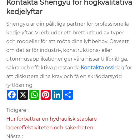
Kontakta Shengyu för högkvalitativa
kedjelyftar
Shengyu är din pålitliga partner för professionella
kedjelyftar. Vi erbjuder ett brett utbud av typer
och modeller för att möta dina lyftbehov. Oavsett
om det är för industri-, konstruktions- eller
utomhusapplikationer ger våra hissar tillförlitliga,
säkra och effektiva prestanda.
Kontakta oss
idag för
att diskutera dina krav och få en skräddarsydd
lyftlösning.
Facebook
X
WhatsApp
Pinterest
LinkedIn
Share
Tidigare :
Hur förbättrar en hydraulisk staplare
lagereffektiviteten och säkerheten
Nästa :