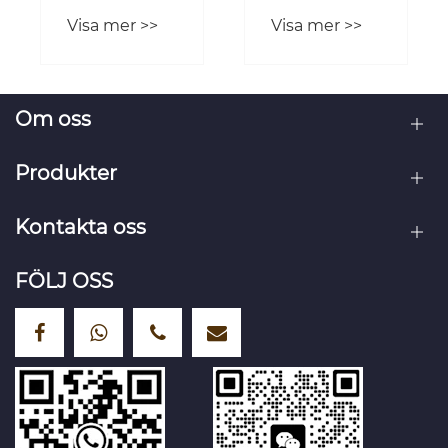
palltruck för
palltruck
Visa mer >>
Visa mer >>
ditt företag
optimerar
ergonomi
och
effektivitet i
Om oss
modern
materialhantering?
Produkter
Kontakta oss
FÖLJ OSS