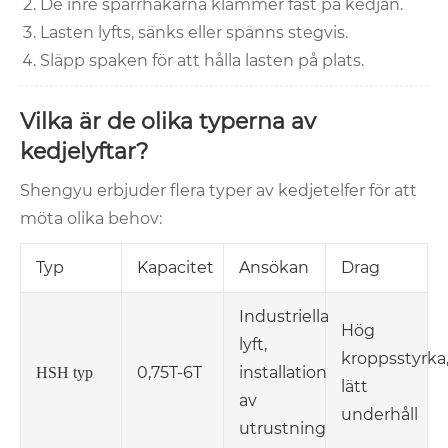
De inre spärrhakarna klämmer fast på kedjan.
Lasten lyfts, sänks eller spänns stegvis.
Släpp spaken för att hålla lasten på plats.
Vilka är de olika typerna av
kedjelyftar?
Shengyu erbjuder flera typer av kedjetelfer för att
möta olika behov:
Typ
Kapacitet
Ansökan
Drag
Industriella
Hög
lyft,
kroppsstyrka
0,75T-6T
installation
HSH typ
lätt
av
underhåll
utrustning