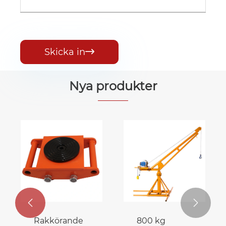
Skicka in

Nya produkter


Rakkörande
800 kg