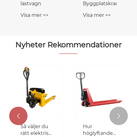
lastvagn
Byggplatskran
Visa mer >>
Visa mer >>
Nyheter Rekommendationer


Så väljer du
Hur
rätt elektrisk
höglyftande